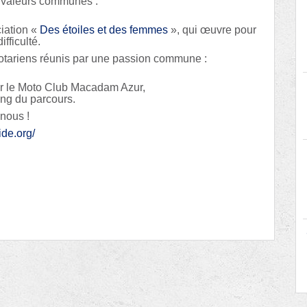
e valeurs communes :
ciation «
Des étoiles et des femmes
», qui œuvre pour
fficulté.
rotariens réunis par une passion commune :
ar le Moto Club Macadam Azur,
ong du parcours.
-nous !
ide.org/