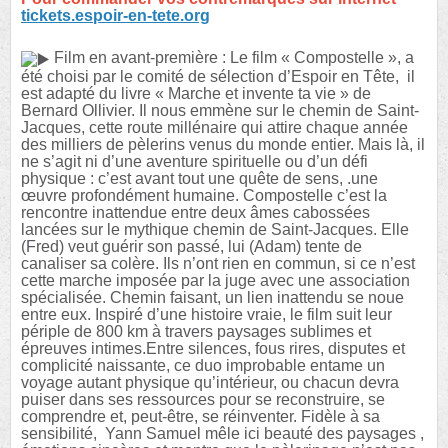
tickets.espoir-en-tete.org
Film en avant-première : Le film « Compostelle », a
été choisi par le comité de sélection d’Espoir en Tête, il
est adapté du livre « Marche et invente ta vie » de
Bernard Ollivier. Il nous emmène sur le chemin de Saint-
Jacques, cette route millénaire qui attire chaque année
des milliers de pèlerins venus du monde entier. Mais là, il
ne s’agit ni d’une aventure spirituelle ou d’un défi
physique : c’est avant tout une quête de sens, .une
œuvre profondément humaine. Compostelle c’est la
rencontre inattendue entre deux âmes cabossées
lancées sur le mythique chemin de Saint-Jacques. Elle
(Fred) veut guérir son passé, lui (Adam) tente de
canaliser sa colère. Ils n’ont rien en commun, si ce n’est
cette marche imposée par la juge avec une association
spécialisée. Chemin faisant, un lien inattendu se noue
entre eux. Inspiré d’une histoire vraie, le film suit leur
périple de 800 km à travers paysages sublimes et
épreuves intimes.Entre silences, fous rires, disputes et
complicité naissante, ce duo improbable entame un
voyage autant physique qu’intérieur, ou chacun devra
puiser dans ses ressources pour se reconstruire, se
comprendre et, peut-être, se réinventer. Fidèle à sa
sensibilité, Yann Samuel mêle ici beauté des paysages ,