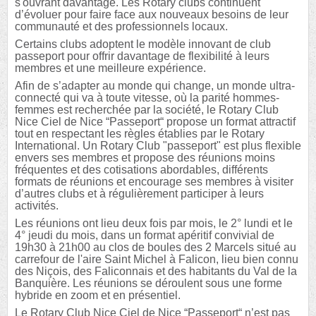
s'ouvrant davantage. Les Rotary clubs continuent
d’évoluer pour faire face aux nouveaux besoins de leur
communauté et des professionnels locaux.
Certains clubs adoptent le modèle innovant de club
passeport pour offrir davantage de flexibilité à leurs
membres et une meilleure expérience.
Afin de s’adapter au monde qui change, un monde ultra-
connecté qui va à toute vitesse, où la parité hommes-
femmes est recherchée par la société, le Rotary Club
Nice Ciel de Nice “Passeport“ propose un format attractif
tout en respectant les règles établies par le Rotary
International. Un Rotary Club "passeport" est plus flexible
envers ses membres et propose des réunions moins
fréquentes et des cotisations abordables, différents
formats de réunions et encourage ses membres à visiter
d’autres clubs et à régulièrement participer à leurs
activités.
Les réunions ont lieu deux fois par mois, le 2° lundi et le
4° jeudi du mois, dans un format apéritif convivial de
19h30 à 21h00 au clos de boules des 2 Marcels situé au
carrefour de l'aire Saint Michel à Falicon, lieu bien connu
des Niçois, des Faliconnais et des habitants du Val de la
Banquière. Les réunions se déroulent sous une forme
hybride en zoom et en présentiel.
Le Rotary Club Nice Ciel de Nice “Passeport“ n’est pas