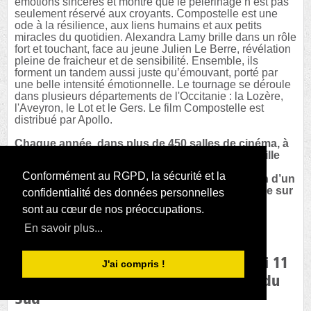
émotions sincères et montre que le pèlerinage n’est pas
seulement réservé aux croyants. Compostelle est une
ode à la résilience, aux liens humains et aux petits
miracles du quotidien. Alexandra Lamy brille dans un rôle
fort et touchant, face au jeune Julien Le Berre, révélation
pleine de fraicheur et de sensibilité. Ensemble, ils
forment un tandem aussi juste qu’émouvant, porté par
une belle intensité émotionnelle. Le tournage se déroule
dans plusieurs départements de l'Occitanie : la Lozère,
l'Aveyron, le Lot et le Gers. Le film Compostelle est
distribué par Apollo.
Chaque année, dans plus de 450 salles de cinéma, à
l’appel des Rotariens de France, environ cent mille
spectateurs se rassemblent pour un moment de
Conformément au RGPD, la sécurité et la
convivialité et assistent ensemble à la projection d’un
grand film au profit de la recherche fondamentale sur
confidentialité des données personnelles
le cerveau.
sont au cœur de nos préoccupations.
----------------------------------------
En savoir plus...
ESPOIR EN TETE - EDITION 2025 Mardi 11
J'ai compris !
mars à 20h00 au cinéma Pathé Gare du
Sud